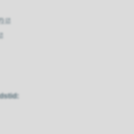
7)
dstid: