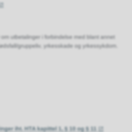
om utbetalinger i forbindelse med blant annet
ødsfall/gruppeliv, yrkesskade og yrkessykdom.
ger iht. HTA kapittel 1, § 10 og § 11