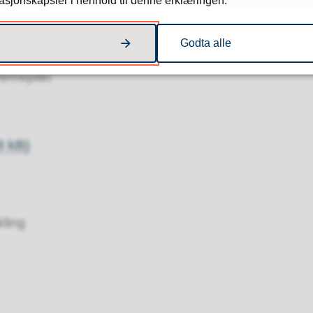
masjonskapsler i henhold til denne erklæringen.
gerskap, fødsel og adopsjon
Godta alle
erneplikt
3 kB)
kling