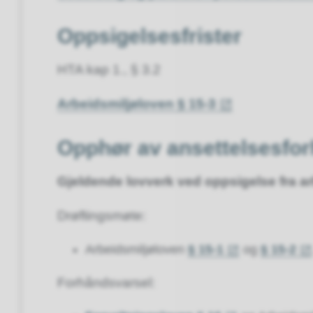
Oppsigelsesfrister
HTA kap 1., § 3.2
Arbeidsmiljøloven § 15-3
Opphør av ansettelsesfor
Gjeldende lovverk ved oppsigelse fra ar
Drøftingsmøte:
Arbeidsmiljøloven
§ 15-1
og
§ 15-2
Forhåndsvarsel: