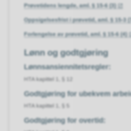
Prøvetidens lengde, aml. § 15-6 (3)
Oppsigelsesfrist i prøvetid, aml. § 15-3 (
Forlengelse av prøvetid, aml. § 15-6 (4)
Lønn og godtgjøring
Lønnsansiennitetsregler:
HTA kapittel 1, § 12
Godtgjøring for ubekvem arbei
HTA kapittel 1, § 5
Godtgjøring for overtid: