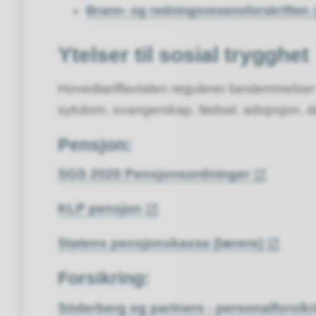
Brann- og redningsvesensforskriften
Ytelser til sosial trygghet
Hovedtariffavtalen regulerer bestemmelser 
sykdom, svangerskap, fødsel, adopsjon, d
Pensjon:
SGS 2020 Pensjonsordninger
KLP pensjon
Statens pensjonskasse (lærere)
Forsikring:
Söderberg og partners - personalforsikrin