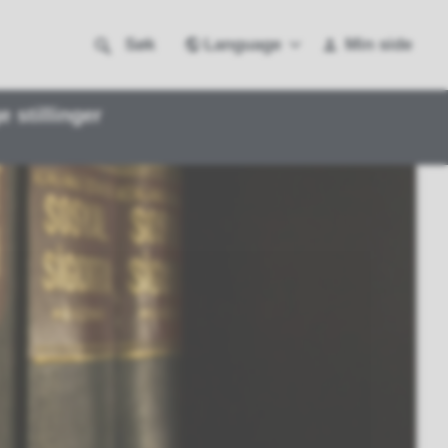
Language
Søk
Min side
e stillinger