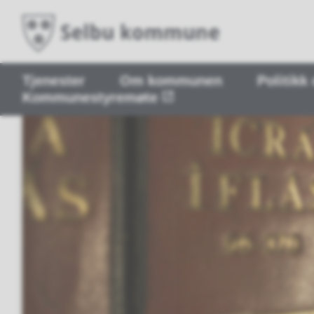
Tjenester
Om kommunen
Politikk
Kommunestyremøte