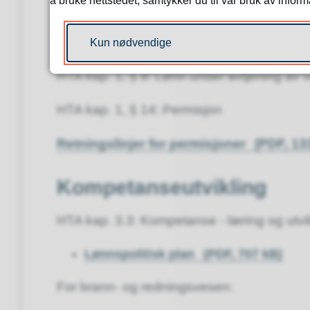
å bruke nettstedet, samtykker du til vår bruk av infor
Fravær
HTA kap. 1, § 8: Lønn under sykdom, svan
Kun nødvendige
HTA kap. 1, § 9: Lønn under avtjening av v
HTA kap. 1, § 14: Permisjon
Retningslinjer for permisjoner
(PDF, 13
Kompetanseutvikling
HTA kap. 3.3: Kompetanse - læring og utvi
Lønnspolitisk plan
(PDF, 707 kB)
For brann- og redningsvesen: