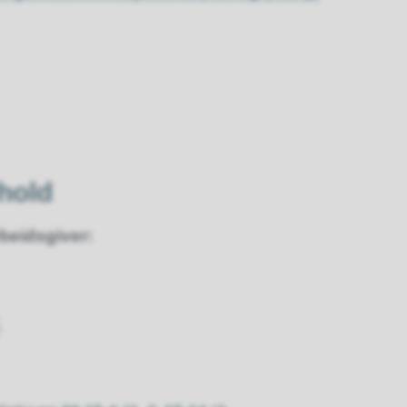
hold
beidsgiver:
.