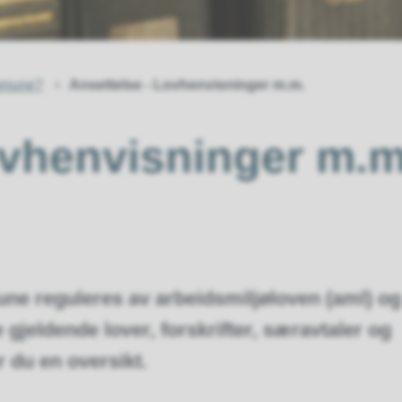
mmune?
Ansettelse - Lovhenvisninger m.m.
ovhenvisninger m.m
une reguleres av arbeidsmiljøloven (aml) og
gjeldende lover, forskrifter, særavtaler og
r du en oversikt.