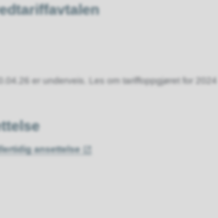
dtariffavtalen
0.04.26 er underveis. Les om tariffoppgjøret for 2024
ettelse
lertidig ansettelse