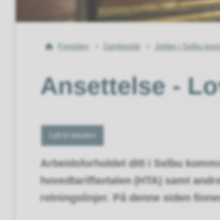
Du
Forsiden
Samleside
Jobbe i Selbu ko
er
her:
Ansettelse - L
Lytt til teksten
Arbeidsforholdet ditt i Selbu komm
hovedtariffavtalen (HTA) samt andre 
retningslinjer. På denne siden finne