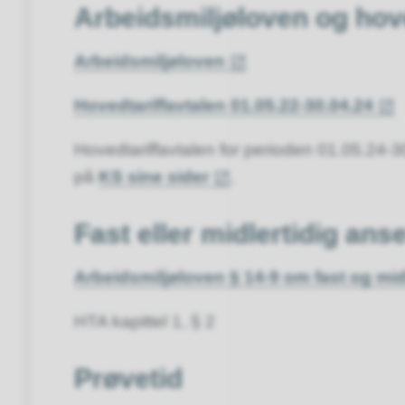
Arbeidsmiljøloven og hove
Arbeidsmiljøloven
Hovedtariffavtalen 01.05.22-30.04.24
Hovedtariffavtalen for perioden 01.05.24-3
på
KS sine sider
.
Fast eller midlertidig ans
Arbeidsmiljøloven § 14-9 om fast og mid
HTA kapittel 1, § 2
Prøvetid