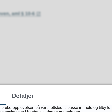
ven, aml § 10-6
Detaljer
 brukeropplevelsen på vårt nettsted, tilpasse innhold og tilby fu