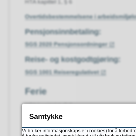
HTA kapittel 1, § 6
Overtidsbestemmelsene i arbeidsmiljølo
Pensjonsinnbetaling:
SGS 2020 Pensjonsordninger
Reise- og kostgodtgjøring:
SGS 1001 Reiseregulativet
Ferie
HTA kapittel 1, § 7
Samtykke
Ferieloven
Vi bruker informasjonskapsler (cookies) for å forbedre