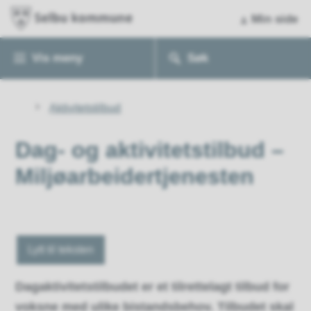
Min side
Vis
meny
Søk
Du
Aktivitetstilbud
er
her:
Dag- og aktivitetstilbud –
Miljøarbeidertjenesten
Lytt til teksten
Dagaktivitetstilbudet er et tilrettelagt tilbud for
voksne med ulike bistandsbehov. Tilbudet skal