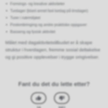
Formings- og kreative aktiviteter
Turdager (blant annet fast turdag på tirsdager)
Turer i nærmiljøet
Postombringing og andre praktiske oppgaver
Basseng og fysisk aktivitet
Målet med dagaktivitetstilbudet er å skape
struktur i hverdagen, fremme sosial deltakelse
og gi positive opplevelser i trygge omgivelser.
Fant du det du lette etter?
JA
NEI