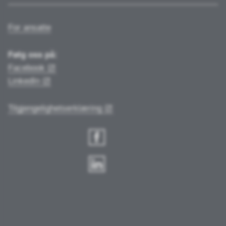
For ansatte
Følg oss på:
Facebook
LinkedIn
Tilgjengelighetserklæring