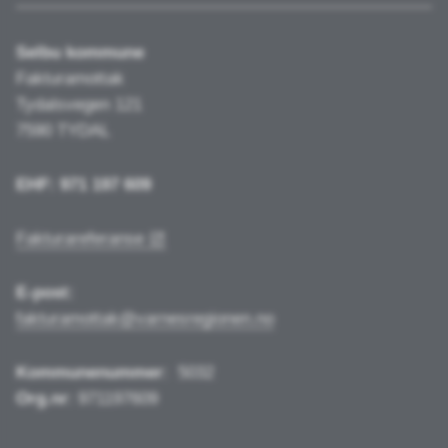
Selbu kommune
Fakturamottak
Tydalsvegen 121
7590 TYDAL
EHF: 971 197 609
Fakturareferanse
E-post:
fakturamottak@varnesregionen.no
Kommunenummer
:
5032
Org.nr
: 971197609