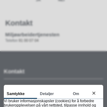
Kontakt
Miljøarbeidertjenesten
Telefon
91 00 07 04
Kontakt
Sentralbord:
73 81 67 00
Samtykke
Detaljer
Om
Vi bruker informasjonskapsler (cookies) for å forbedre
Åpningstider
brukeropplevelsen på vårt nettsted, tilpasse innhold og