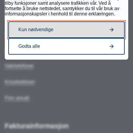
mandag-torsdag:
tilby funksjoner samt analysere trafikken vår. Ved å
fortsette å bruke nettstedet, samtykker du til vår bruk av
10.00-11.30 og 12.15-14.00
informasjonskapsler i henhold til denne erklæringen.
fredag:
stengt
Kun nødvendige
Send e-post
Godta alle
Send sikker digital post
Vakttelefoner
Kriseledelsen
Finn ansatt
Fakturainformasjon