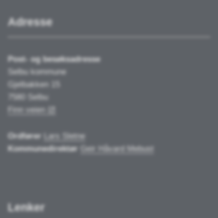
Adresse
Post- og besøksadresse
Selbu kommune
Gjelbakken 15
7580 Selbu
Finn veien
Ordfører
Lars Sletne
Kommunedirektør
Geir Håvard Mebust
Lenker