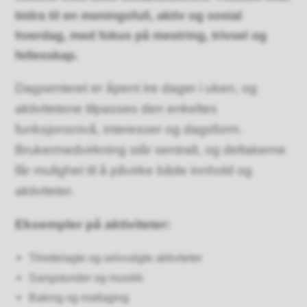
bidra til en meningsfull, aktiv og sosial
hverdag, med fokus på mestring, trivsel og
fellesskap.
Dagsenteret er åpent tre dager i uken, og
aktivitetene tilpasses den enkeltes
funksjonsnivå, interesser og dagsform.
Brukermedvirkning står sentralt, og deltakerne
får mulighet til å påvirke både innhold og
aktiviteter.
Eksempler på aktiviteter:
Tilrettelagte og selvvalgte aktiviteter
Sangstunder og musikk
Baking og matlaging