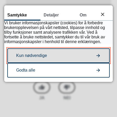
Utskriftsvennlig versjon - Søknad om helse-
Samtykke
Detaljer
Om
og velferdstjenester
(PDF, 606 kB)
Vi bruker informasjonskapsler (cookies) for å forbedre
brukeropplevelsen på vårt nettsted, tilpasse innhold og
tilby funksjoner samt analysere trafikken vår. Ved å
Du kan også ta kontakt med
Tildelings- og
fortsette å bruke nettstedet, samtykker du til vår bruk av
informasjonskapsler i henhold til denne erklæringen.
koordineringskontoret
for å få hjelp til å søke.
Kun nødvendige
Godta alle
Fant du det du lette etter?
JA
NEI