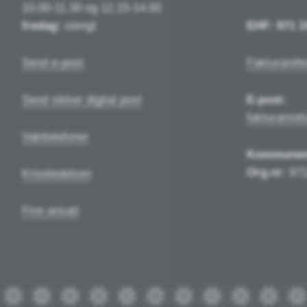
10.00-11.30 og 12.15-14.00
fredag:
stengt
EHF: 971 1
Send e-post
Fakturarefe
Send sikker digital post
E-post:
fakturamot
Vakttelefoner
Kommune
Org.nr
: 97
Kriseledelsen
Finn ansatt