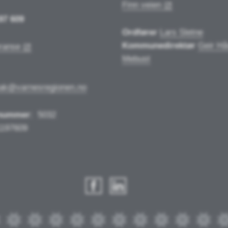
Finn veien
97 609
Ordfører
Lars Sletne
Kommunedirektør
Geir Hå
ranse
Mebust
tak@varnesregionen.no
nummer
:
5032
1197609