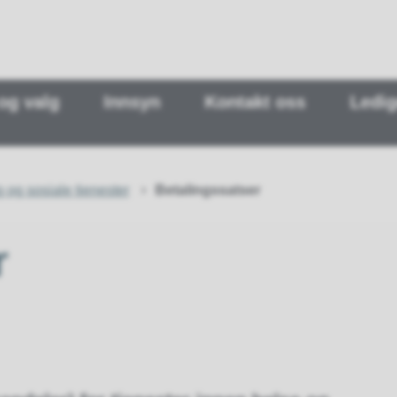
 og valg
Innsyn
Kontakt oss
Ledig
 og sosiale tjenester
Betalingssatser
r