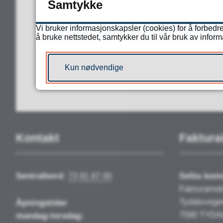
Samtykke
Vi bruker informasjonskapsler (cookies) for å forbedre
å bruke nettstedet, samtykker du til vår bruk av infor
JA
Kun nødvendige
Kontakt
Faktura
Sentralbord:
73 81 67 00
Selbu ko
Fakturamot
Tydalsvege
Åpningstider
7590 TYDA
mandag-torsdag: