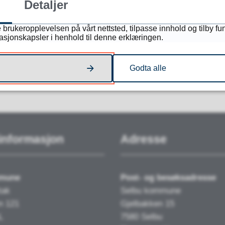
Detaljer
 brukeropplevelsen på vårt nettsted, tilpasse innhold og tilby fu
masjonskapsler i henhold til denne erklæringen.
NEI
Godta alle
informasjon
Adresse
mmune
Post- og besøksadresse
tak
Selbu kommune
n 121
Gjelbakken 15
L
7580 Selbu