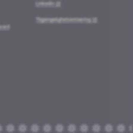
LinkedIn
Tilgjengelighetserklæring
vard