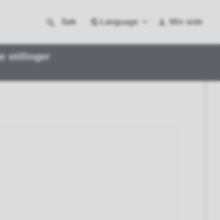
Language
Søk
Min side
e stillinger