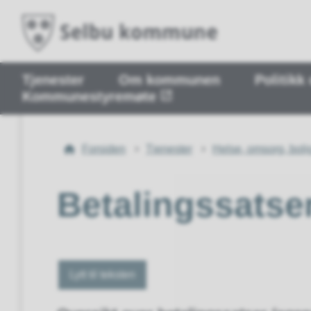
Tjenester
Om kommunen
Politikk
Kommunestyremøte
Du
Forsiden
Tjenester
Helse, omsorg, bolig
er
her:
Betalingssatse
Lytt til teksten