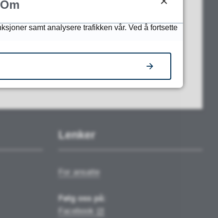
Om
nksjoner samt analysere trafikken vår. Ved å fortsette
Lenker
For ansatte
Følg oss på:
Facebook