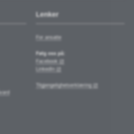
Lenker
For ansatte
Følg oss på:
Facebook
LinkedIn
Tilgjengelighetserklæring
vard