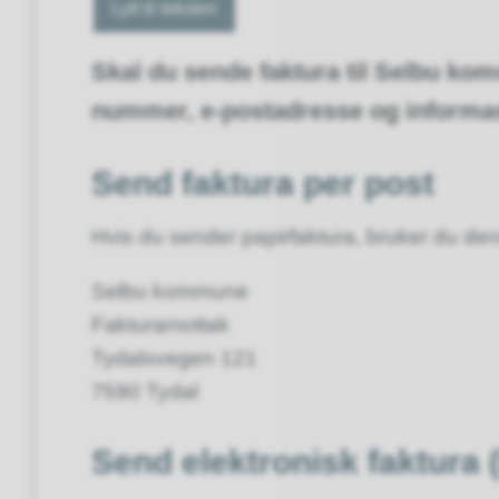
Lytt til teksten
Skal du sende faktura til Selbu ko
nummer, e-postadresse og informas
Send faktura per post
Hvis du sender papirfaktura, bruker du de
Selbu kommune
Fakturamottak
Tydalsvegen 121
7590 Tydal
Send elektronisk faktura 