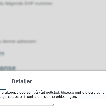
er du følgende EHF-nummer:
du denne adressen:
no
ranse
aker og bli behandlet raskt, må du oppgi korrekt
Detaljer
 brukeropplevelsen på vårt nettsted, tilpasse innhold og tilby fu
masjonskapsler i henhold til denne erklæringen.
n