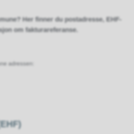
mmune? Her finner du postadresse, EHF-
jon om fakturareferanse.
nne adressen:
(EHF)