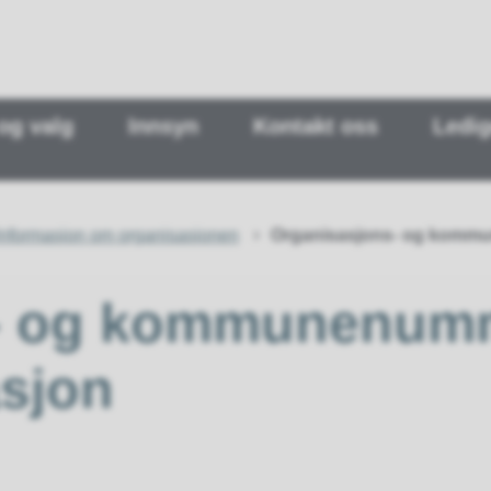
 og valg
Innsyn
Kontakt oss
Ledig
Informasjon om organisasjonen
Organisasjons- og kommu
- og kommunenumm
sjon