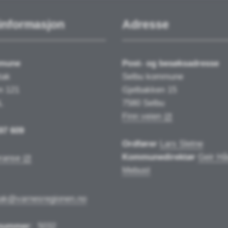
informasjon
Adresse
mmune
Post- og besøksadresse
tak
Selbu kommune
n 121
Gjelbakken 15
L
7580 Selbu
Finn veien
97 609
Ordfører
Lars Sletne
Kommunedirektør
Geir Hå
ranse
Mebust
tak@varnesregionen.no
nummer
:
5032