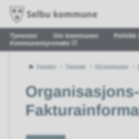
Tjenester
Om kommunen
Politikk
Kommunestyremøte
Du
Forsiden
Tjenester
Om kommunen
er
her:
Organisasjons
Fakturainforma