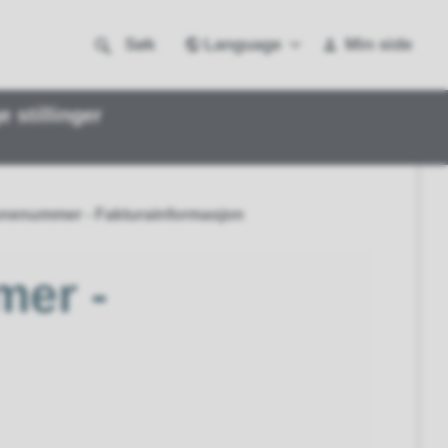
Language
Søk
Min side
e stillinger
nenummer - Fakturainformasjon
er -