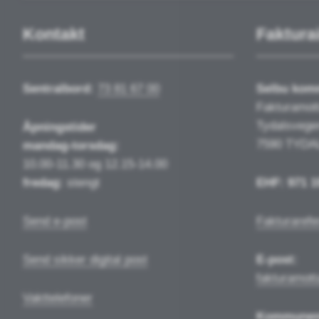
Kontakt
Faktura
Sentralbord:
73 81 67 00
Selbu ko
Fakturamot
Tydalsvege
Åpningstider
7590 TYDA
mandag-torsdag:
10.00-11.30 og 12.15-14.00
fredag:
stengt
EHF: 971 1
Send e-post
Fakturarefe
Send sikker digital post
E-post:
fakturamot
Vakttelefoner
Kommune