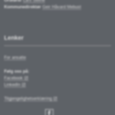
Ordfører
Lars Sletne
Kommunedirektør
Geir Håvard Mebust
Lenker
For ansatte
Følg oss på:
Facebook
LinkedIn
Tilgjengelighetserklæring