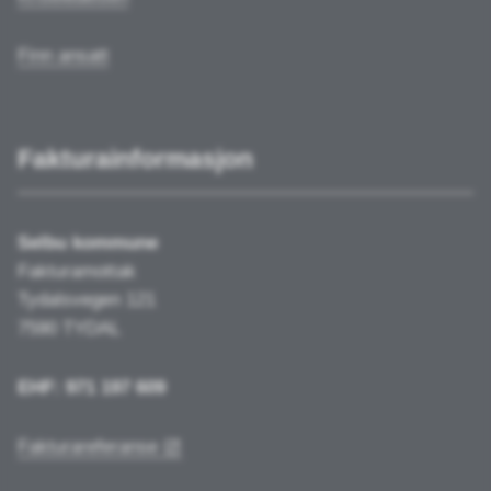
Finn ansatt
Fakturainformasjon
Selbu kommune
Fakturamottak
Tydalsvegen 121
7590 TYDAL
EHF: 971 197 609
Fakturareferanse