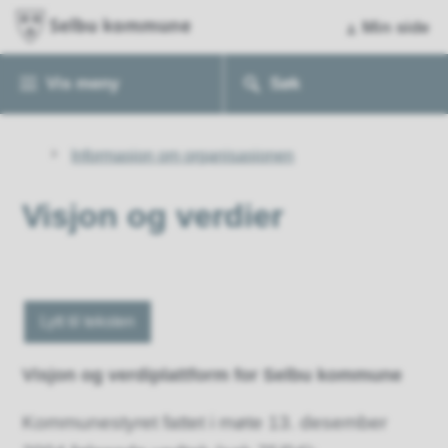
Min side
Vis
meny
Søk
Du
Informasjon om organisasjonen
er
her:
Visjon og verdier
Lytt til teksten
Visjon og verdiplattform for Selbu kommune
Kommunestyret fattet i møte 13. desember