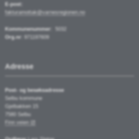
E-post:
fakturamottak@varnesregionen.no
Kommunenummer
:
5032
Org.nr
: 971197609
Adresse
Post- og besøksadresse
Selbu kommune
Gjelbakken 15
7580 Selbu
Finn veien