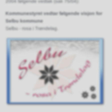
2004 følgende vedtak (sak 75/04):
Kommunestyret vedtar følgende visjon for
Selbu kommune
Selbu - rosa i Trøndelag.