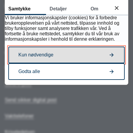
Kontakt
Samtykke
Detaljer
Om
Vi bruker informasjonskapsler (cookies) for å forbedre
brukeropplevelsen på vårt nettsted, tilpasse innhold og
tilby funksjoner samt analysere trafikken vår. Ved å
Sentralbord:
73 81 67 00
fortsette å bruke nettstedet, samtykker du til vår bruk av
informasjonskapsler i henhold til denne erklæringen.
Åpningstider
mandag-torsdag:
Kun nødvendige
10.00-11.30 og 12.15-14.00
fredag:
stengt
Godta alle
Send e-post
Send sikker digital post
Vakttelefoner
Kriseledelsen