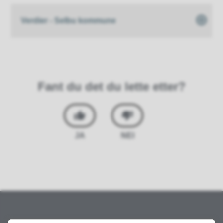
Verdier - Selbu kommune
Fant du det du lette etter?
JA
NEI