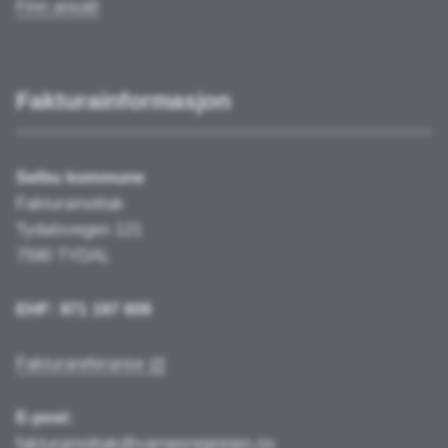
Finn ansatt
Fakturainformasjon
Selbu kommune
Fakturamottak
Tydalsvegen 121
7590 TYDAL
EHF: 971 197 609
Fakturareferanse
E-post:
fakturamottak@varnesregionen.no