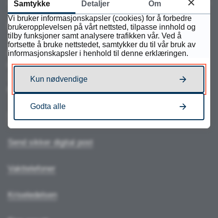
Samtykke
Detaljer
Om
Vi bruker informasjonskapsler (cookies) for å forbedre
Sentralbord:
73 81 67 00
brukeropplevelsen på vårt nettsted, tilpasse innhold og
tilby funksjoner samt analysere trafikken vår. Ved å
fortsette å bruke nettstedet, samtykker du til vår bruk av
Åpningstider
informasjonskapsler i henhold til denne erklæringen.
mandag-torsdag:
10.00-11.30 og 12.15-14.00
Kun nødvendige
fredag:
stengt
Godta alle
Send e-post
Send sikker digital post
Vakttelefoner
Kriseledelsen