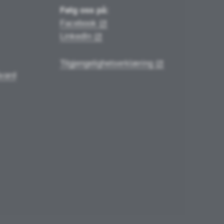
Følg oss på:
Facebook
LinkedIn
Tilgjengelighetserklæring
vard