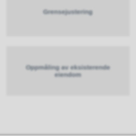
Grensejustering
Oppmåling av eksisterende
eiendom