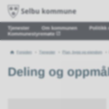
Tjenester
Om kommunen
Politikk
Kommunestyremøte
Du
Forsiden
Tjenester
Plan, bygg og eiendom
er
her:
Deling og oppmå