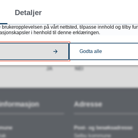
Detaljer
 brukeropplevelsen på vårt nettsted, tilpasse innhold og tilby fu
masjonskapsler i henhold til denne erklæringen.
Fant du det du lette etter?
Godta alle
JA
NEI
informasjon
Adresse
mmune
Post- og besøksadresse
tak
Selbu kommune