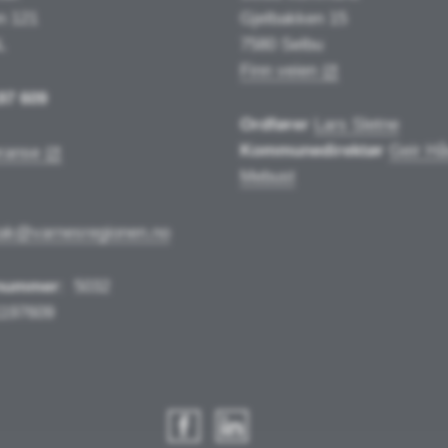
n 121
Gjelbakken 15
L
7580 Selbu
Finn veien
97 609
Ordfører
Lars Sletne
Kommunedirektør
Geir Hå
ranse
Mebust
tak@varnesregionen.no
nummer
:
5032
1197609