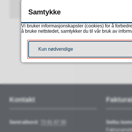
Samtykke
Vi bruker informasjonskapsler (cookies) for å forbedre
å bruke nettstedet, samtykker du til vår bruk av infor
Kun nødvendige
Kontakt
Faktura
Sentralbord:
73 81 67 00
Selbu ko
Fakturamot