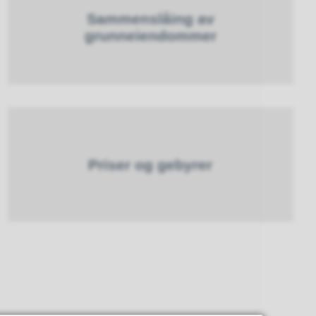
Sammenslåing av
grunneiendommer
Priser og gebyrer