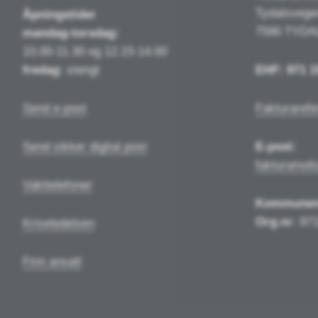
Tydalsvege
Åpningstider
7590 TYDA
mandag-torsdag:
10.00-11.30 og 12.15-14.00
fredag:
stengt
EHF: 971 1
Send e-post
Fakturarefe
Send sikker digital post
E-post:
fakturamot
Vakttelefoner
Kommune
Org.nr
: 97
Kriseledelsen
Finn ansatt