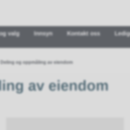
 og valg
Innsyn
Kontakt oss
Ledig
Deling og oppmåling av eiendom
ling av eiendom