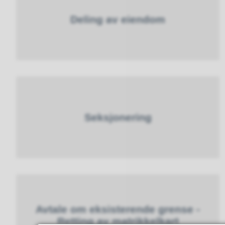
Deling av eiendom
Seksjonering
Avtale om eksisterende grense -
Retting av matrikkelkart