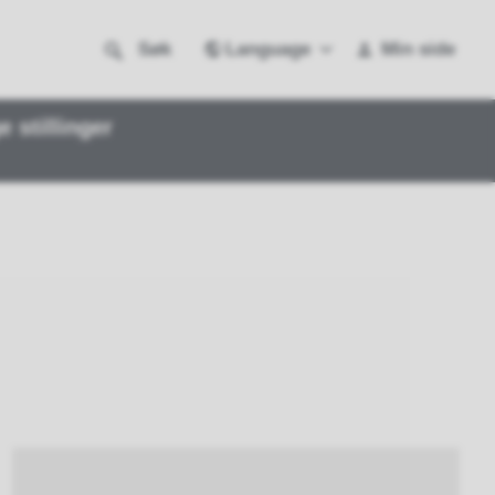
Language
Søk
Min side
e stillinger