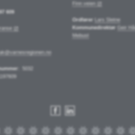
Finn veien
97 609
Ordfører
Lars Sletne
Kommunedirektør
Geir Hå
ranse
Mebust
tak@varnesregionen.no
nummer
:
5032
1197609