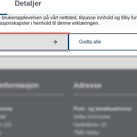
et du lette etter?
Detaljer
 brukeropplevelsen på vårt nettsted, tilpasse innhold og tilby fu
masjonskapsler i henhold til denne erklæringen.
NEI
Godta alle
informasjon
Adresse
mmune
Post- og besøksadresse
tak
Selbu kommune
n 121
Gjelbakken 15
L
7580 Selbu