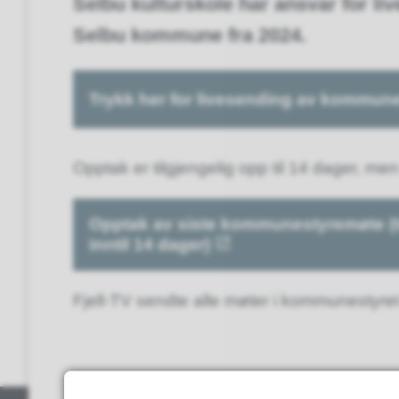
Selbu kulturskole har ansvar for 
Selbu kommune fra 2024.
Trykk her for livesending av kommun
Opptak er tilgjengelig opp til 14 dager, men
Opptak av siste kommunestyremøte (ti
inntil 14 dager)
Fjell-TV sendte alle møter i kommunestyret