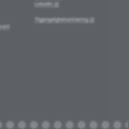
LinkedIn
Tilgjengelighetserklæring
vard