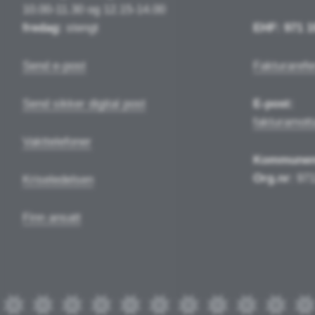
10.00-11.30 og 12.15-14.00
fredag:
stengt
EHF: 971 1
Send e-post
Fakturarefe
Send sikker digital post
E-post:
fakturamot
Vakttelefoner
Kommune
Org.nr
: 97
Kriseledelsen
Finn ansatt