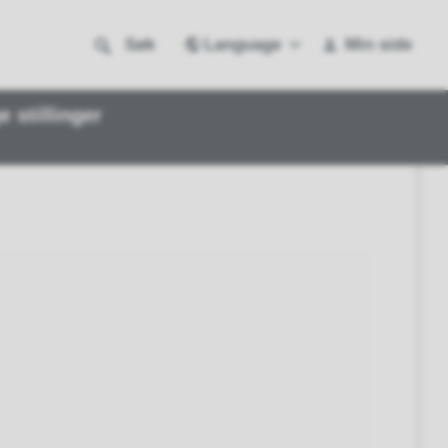
Language
Søk
Min side
e stillinger