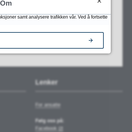
Om
nksjoner samt analysere trafikken vår. Ved å fortsette
Lenker
For ansatte
Følg oss på:
Facebook