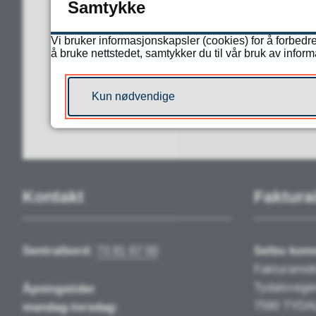
Fant du d
Samtykke
Vi bruker informasjonskapsler (cookies) for å forbedre
å bruke nettstedet, samtykker du til vår bruk av infor
JA
Kun nødvendige
Kontakt
Faktura
Sentralbord:
73 81 67 00
Selbu ko
Fakturamot
Tydalsvege
Åpningstider
7590 TYDA
mandag-torsdag: