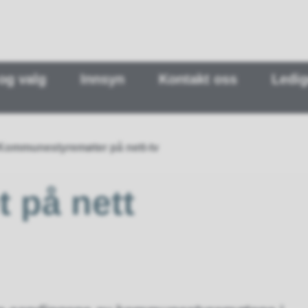
 og valg
Innsyn
Kontakt oss
Ledig
Kommunestyremøter på nett-tv
 på nett