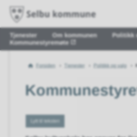
Tjenester
Om kommunen
Politikk
Kommunestyremøte
Du
Forsiden
Tjenester
Politikk og valg
er
her:
Kommunestyret
Lytt til teksten