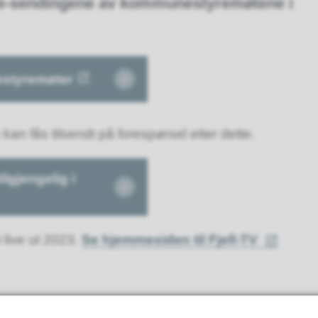
live-sendingene av kommunestyremøtene i
estyremøter
 kan fås tilsendt på forespørsel etter dette.
lgjengelig i
 live ut 2023.
Se hjemmesiden til Fjell-TV