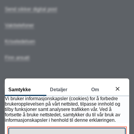
Send sikker digital post
Vakttelefoner
Kriseledelsen
Finn ansatt
Fakturainformasjon
Samtykke
Detaljer
Om
Vi bruker informasjonskapsler (cookies) for å forbedre
brukeropplevelsen på vårt nettsted, tilpasse innhold og
Selbu kommune
tilby funksjoner samt analysere trafikken vår. Ved å
fortsette å bruke nettstedet, samtykker du til vår bruk av
Fakturamottak
informasjonskapsler i henhold til denne erklæringen.
Tydalsvegen 121
7590 TYDAL