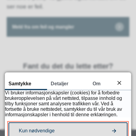
ser noe er feil.
Meld fra om feil og mangler
Fant du det du lette etter?
Samtykke
Detaljer
Om
Vi bruker informasjonskapsler (cookies) for å forbedre
JA
NEI
brukeropplevelsen på vårt nettsted, tilpasse innhold og
tilby funksjoner samt analysere trafikken vår. Ved å
fortsette å bruke nettstedet, samtykker du til vår bruk av
informasjonskapsler i henhold til denne erklæringen.
Kun nødvendige