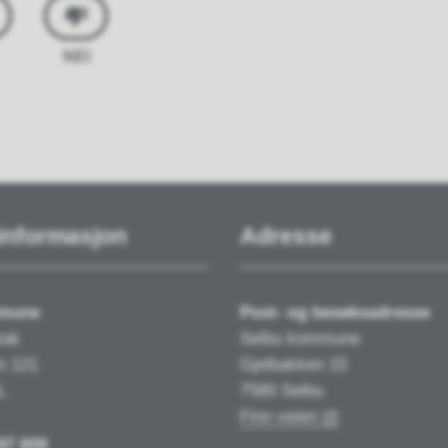
NEI
informasjon
Adresse
mmune
Post- og besøksadresse
tak
Selbu kommune
n 121
Gjelbakken 15
L
7580 Selbu
Finn veien
97 609