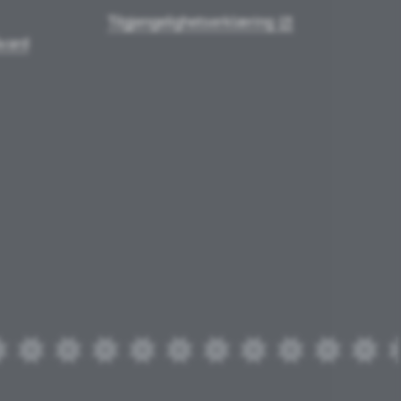
Tilgjengelighetserklæring
vard