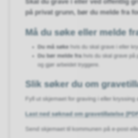
Skal du grave i eller ved offentlig 
på privat grunn, bør du melde fra f
Må du søke eller melde fr
Du må søke
hvis du skal grave i eller k
Du bør melde fra
hvis du skal grave på p
og gjør arbeidet tryggere.
Slik søker du om gravetil
Fyll ut skjemaet for graving i eller kryss
Last ned søknad om gravetillatelse (PD
Send skjemaet til kommunen på e-post elle