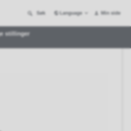
Language
Søk
Min side
e stillinger