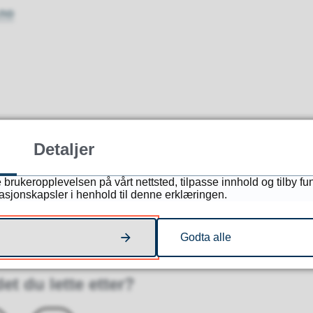
no
ving på privat grunn
Detaljer
atikk
.
 brukeropplevelsen på vårt nettsted, tilpasse innhold og tilby fu
masjonskapsler i henhold til denne erklæringen.
dningene videre.
Godta alle
et du lette etter?