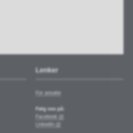
Lenker
For ansatte
Følg oss på:
Facebook
LinkedIn