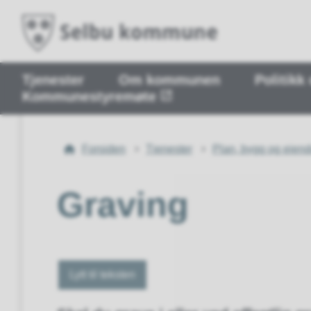
Tjenester
Om kommunen
Politikk
Kommunestyremøte
Du
Forsiden
Tjenester
Plan, bygg og eien
er
her:
Graving
Lytt til teksten