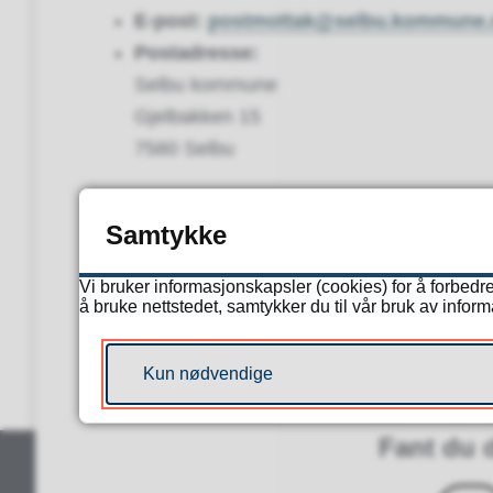
E-post:
postmottak@selbu.kommune.
Postadresse:
Selbu kommune
Gjelbakken 15
7580 Selbu
Slik melder du fra om gra
Samtykke
Gå til
gravemeldingstjenesten hos Geom
Vi bruker informasjonskapsler (cookies) for å forbedre
å bruke nettstedet, samtykker du til vår bruk av infor
Registrer hvor du skal grave og følg veile
Kun nødvendige
Fant du d