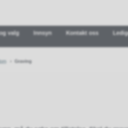
 og valg
Innsyn
Kontakt oss
Ledig
dom
Graving