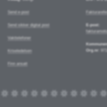
Send e-post
Fakturarefe
Send sikker digital post
E-post:
fakturamot
Vakttelefoner
Kommune
Org.nr
: 97
Kriseledelsen
Finn ansatt