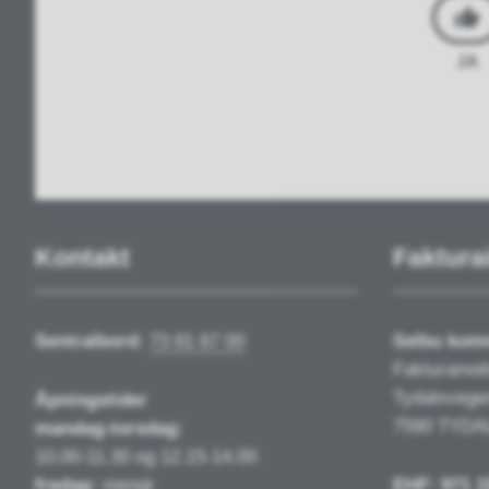
JA
Kontakt
Faktura
Sentralbord:
73 81 67 00
Selbu ko
Fakturamot
Tydalsvege
Åpningstider
7590 TYDA
mandag-torsdag:
10.00-11.30 og 12.15-14.00
fredag:
stengt
EHF: 971 1