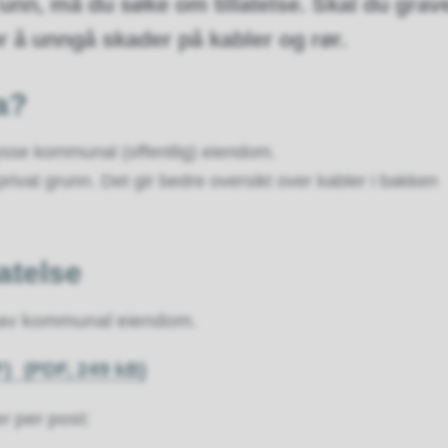
grunn, må du søke om tillatelse. Skal du grav
or å unngå skader på kabler og rør.
a?
rysse kommunal (offentlig) eiendom.
rivat grunn. Det gir bedre oversikt over kabler i bakken
latelse
ing av kommunal eiendom.
F)
(PDF, 249 kB)
r per post: