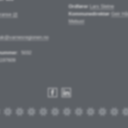
Ordfører
Lars Sletne
Kommunedirektør
Geir Hå
ranse
Mebust
tak@varnesregionen.no
nummer
:
5032
1197609